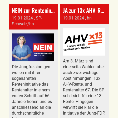
NEIN zur Renteninitiative der Jungfreisinnigen
JA zur 13x AHV-Rente, denn die Renten reichen nicht mehr
19.01.2024
, SP-
19.01.2024
, hn
Schweiz/hn
Am 3. März sind
Die Jungfreisinnigen
einerseits Wahlen aber
wollen mit ihrer
auch zwei wichtige
sogenannten
Abstimmungen: 13x
Renteninitiative das
AHV-Rente. und
Rentenalter in einem
Rentenalter 67. Die SP
ersten Schritt auf 66
setzt sich für eine 13.
Jahre erhöhen und es
Rente. Hingegen
anschliessend an die
verwirft sie klar die
durchschnittliche
Initiative der Jung-FDP.