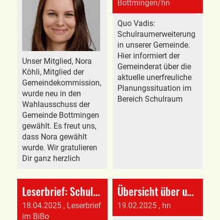
Bottmingen/hn
Quo Vadis:
Schulraumerweiterung
in unserer Gemeinde.
Hier informiert der
Unser Mitglied, Nora
Gemeinderat über die
Köhli, Mitglied der
aktuelle unerfreuliche
Gemeindekommission,
Planungssituation im
wurde neu in den
Bereich Schulraum
Wahlausschuss der
Gemeinde Bottmingen
gewählt. Es freut uns,
dass Nora gewählt
wurde. Wir gratulieren
Dir ganz herzlich
Leserbrief: Schulhausplanung in Bottmingen - ein Fiasko!
Übersicht über unsere Aktivitäten 2025
18.04.2025
, Leserbrief
19.02.2025
, hn
im BiBo