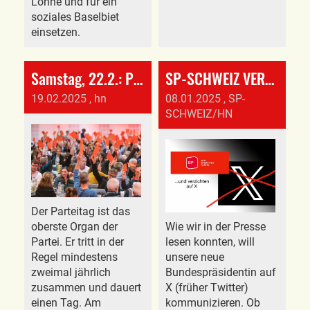
Löhne und für ein
soziales Baselbiet
einsetzen.
Samstag, 22.2.: Parteitag der SP Schweiz
SP-SCHWEIZ VERLÄSST X, NEU AUF BLUESKY
19.02.2025
, hn
08.01.2025
, SP-
SCHWEIZ/HN
Der Parteitag ist das
oberste Organ der
Wie wir in der Presse
Partei. Er tritt in der
lesen konnten, will
Regel mindestens
unsere neue
zweimal jährlich
Bundespräsidentin auf
zusammen und dauert
X (früher Twitter)
einen Tag. Am
kommunizieren. Ob