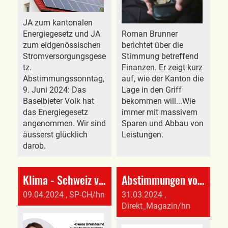
JA zum kantonalen
Energiegesetz und JA
Roman Brunner
zum eidgenössischen
berichtet über die
Stromversorgungsgese
Stimmung betreffend
tz.
Finanzen. Er zeigt kurz
Abstimmungssonntag,
auf, wie der Kanton die
9. Juni 2024: Das
Lage in den Griff
Baselbieter Volk hat
bekommen will...Wie
das Energiegesetz
immer mit massivem
angenommen. Wir sind
Sparen und Abbau von
äusserst glücklich
Leistungen.
darob.
Klima - Schweiz verurteilt - macht zuwenig!
Abstimmungen vom 9. Juni 2024
09.04.2024
, SP-CH/hn
31.03.2024
,
Direkt_Magazin/hn