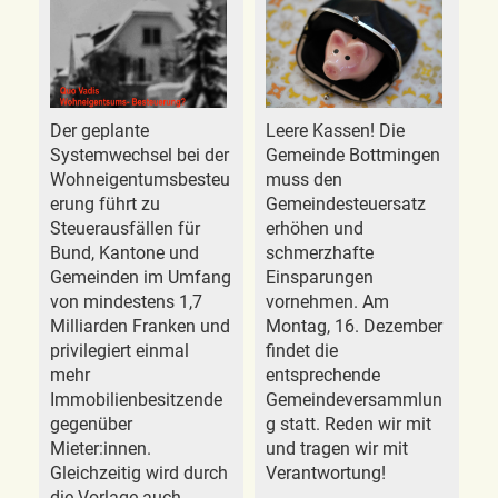
Der geplante
Leere Kassen! Die
Systemwechsel bei der
Gemeinde Bottmingen
Wohneigentumsbesteu
muss den
erung führt zu
Gemeindesteuersatz
Steuerausfällen für
erhöhen und
Bund, Kantone und
schmerzhafte
Gemeinden im Umfang
Einsparungen
von mindestens 1,7
vornehmen. Am
Milliarden Franken und
Montag, 16. Dezember
privilegiert einmal
findet die
mehr
entsprechende
Immobilienbesitzende
Gemeindeversammlun
gegenüber
g statt. Reden wir mit
Mieter:innen.
und tragen wir mit
Gleichzeitig wird durch
Verantwortung!
die Vorlage auch