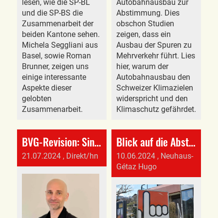
lesen, wie die SP-BL
Autobahnausbau zur
und die SP-BS die
Abstimmung. Dies
Zusammenarbeit der
obschon Studien
beiden Kantone sehen.
zeigen, dass ein
Michela Seggliani aus
Ausbau der Spuren zu
Basel, sowie Roman
Mehrverkehr führt. Lies
Brunner, zeigen uns
hier, warum der
einige interessante
Autobahnausbau den
Aspekte dieser
Schweizer Klimazielen
gelobten
widerspricht und den
Zusammenarbeit.
Klimaschutz gefährdet.
BVG-Revision: Sind die vorgesehenen Massnahmen sinnvoll?
Blick auf die Abstimmungen in Bottmingen
21.07.2024
, Direkt/hn
10.06.2024
, Neuhaus-
Gétaz Hugo