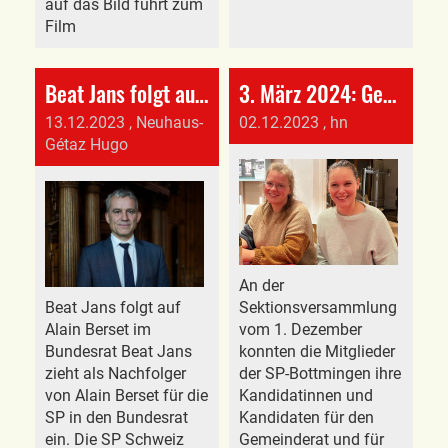
auf das Bild führt zum
Film
Beat Jans folgt auf Alain Berset im Bundesrat
3. März 2024: Gemeindewahlen
13.12.2023
, Neuhaus-
02.12.2023
, hn
Gétaz Hugo
An der
Beat Jans folgt auf
Sektionsversammlung
Alain Berset im
vom 1. Dezember
Bundesrat Beat Jans
konnten die Mitglieder
zieht als Nachfolger
der SP-Bottmingen ihre
von Alain Berset für die
Kandidatinnen und
SP in den Bundesrat
Kandidaten für den
ein. Die SP Schweiz
Gemeinderat und für