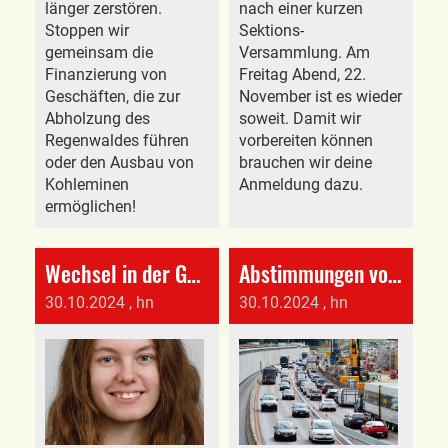
länger zerstören.
nach einer kurzen
Stoppen wir
Sektions-
gemeinsam die
Versammlung. Am
Finanzierung von
Freitag Abend, 22.
Geschäften, die zur
November ist es wieder
Abholzung des
soweit. Damit wir
Regenwaldes führen
vorbereiten können
oder den Ausbau von
brauchen wir deine
Kohleminen
Anmeldung dazu.
ermöglichen!
Wechsel in der Gemeindekommission
Abstimmungen vom 24. November 2024
30.10.2024
, hn
30.10.2024
, hn