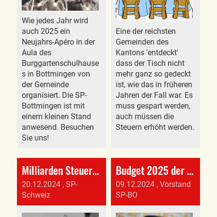
Wie jedes Jahr wird
auch 2025 ein
Eine der reichsten
Neujahrs-Apéro in der
Gemeinden des
Aula des
Kantons 'entdeckt'
Burggartenschulhause
dass der Tisch nicht
s in Bottmingen von
mehr ganz so gedeckt
der Gemeinde
ist, wie das in früheren
organisiert. Die SP-
Jahren der Fall war. Es
Bottmingen ist mit
muss gespart werden,
einem kleinen Stand
auch müssen die
anwesend. Besuchen
Steuern erhöht werden.
Sie uns!
Milliarden Steuerausfälle: SP bekämpft Systemwechsel bei Wohneigentumsbesteuerung
Budget 2025 der Gemeinde Bottmingen
20.12.2024
, SP-
09.12.2024
, Vorstand
Schweiz
SP-BO