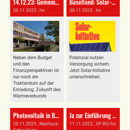
14.12.23: Gemeindeversammlung
Baselland: Solar-Initiative
30.11.2023
, hn
30.11.2023
, hn
Neben dem Budget
Potenzial nutzen.
und den
Versorgung sichern.
Finanzperspektiven ist
Jetzt Solar-Initiative
nur noch ein
unterschreiben.
Traktandum auf der
Einladung: Zukunft des
Wärmeverbunds
Photovoltaik in Bottmingen
Ja zur Einführung kantonaler Deponieabgaben
20.11.2023
, Neuhaus-
11.11.2023
, SP-BO/hn