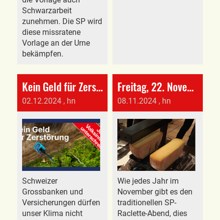
Schwarzarbeit
zunehmen. Die SP wird
diese missratene
Vorlage an der Urne
bekämpfen.
Kein Geld für Zerstörung!
Freitag, 22. November Sektionsversammlung/Raclette-Abend
02.12.2024
, hn
08.11.2024
, hn
Schweizer
Wie jedes Jahr im
Grossbanken und
November gibt es den
Versicherungen dürfen
traditionellen SP-
unser Klima nicht
Raclette-Abend, dies