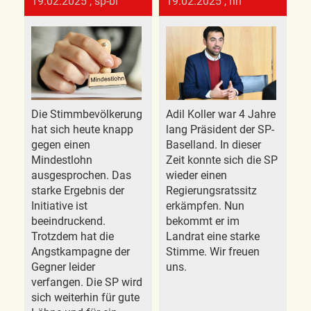
19.02.2025
, sp-bl
19.02.2025
, hn
Die Stimmbevölkerung
Adil Koller war 4 Jahre
hat sich heute knapp
lang Präsident der SP-
gegen einen
Baselland. In dieser
Mindestlohn
Zeit konnte sich die SP
ausgesprochen. Das
wieder einen
starke Ergebnis der
Regierungsratssitz
Initiative ist
erkämpfen. Nun
beeindruckend.
bekommt er im
Trotzdem hat die
Landrat eine starke
Angstkampagne der
Stimme. Wir freuen
Gegner leider
uns.
verfangen. Die SP wird
sich weiterhin für gute