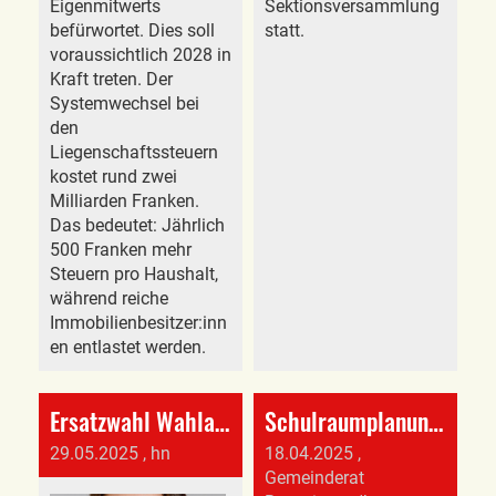
Eigenmitwerts
Sektionsversammlung
befürwortet. Dies soll
statt.
voraussichtlich 2028 in
Kraft treten. Der
Systemwechsel bei
den
Liegenschaftssteuern
kostet rund zwei
Milliarden Franken.
Das bedeutet: Jährlich
500 Franken mehr
Steuern pro Haushalt,
während reiche
Immobilienbesitzer:inn
en entlastet werden.
Ersatzwahl Wahlausschuss der Wahlbehörde
Schulraumplanung in Bottmingen (Mitteilung des Gemeinderates
29.05.2025
, hn
18.04.2025
,
Gemeinderat