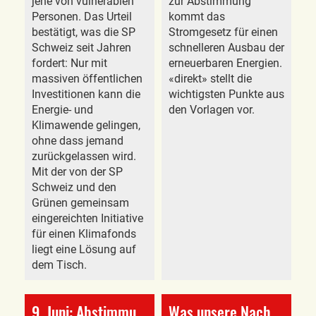
jene von vulnerablen
zur Abstimmung
Personen. Das Urteil
kommt das
bestätigt, was die SP
Stromgesetz für einen
Schweiz seit Jahren
schnelleren Ausbau der
fordert: Nur mit
erneuerbaren Energien.
massiven öffentlichen
«direkt» stellt die
Investitionen kann die
wichtigsten Punkte aus
Energie- und
den Vorlagen vor.
Klimawende gelingen,
ohne dass jemand
zurückgelassen wird.
Mit der von der SP
Schweiz und den
Grünen gemeinsam
eingereichten Initiative
für einen Klimafonds
liegt eine Lösung auf
dem Tisch.
9. Juni: Abstimmung: Prämien-Entlastungs-Initiative
Was unsere Nachbarn aus dem Elsass schreiben