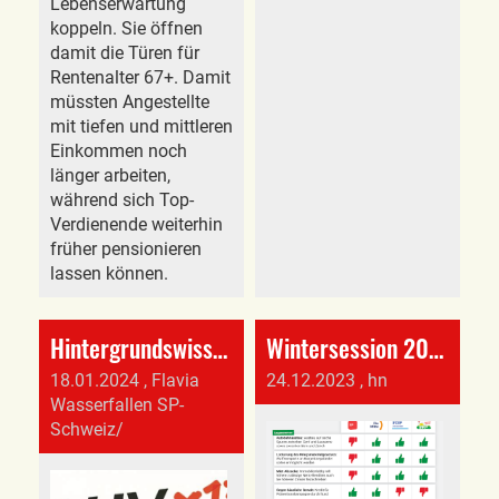
Lebenserwartung
koppeln. Sie öffnen
damit die Türen für
Rentenalter 67+. Damit
müssten Angestellte
mit tiefen und mittleren
Einkommen noch
länger arbeiten,
während sich Top-
Verdienende weiterhin
früher pensionieren
lassen können.
Hintergrundswissen über die Altersvorsorge
Wintersession 2023: So haben die Parteien abgestimmt
18.01.2024
, Flavia
24.12.2023
, hn
Wasserfallen SP-
Schweiz/