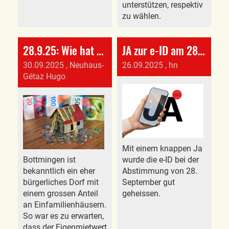
unterstützen, respektiv
zu wählen.
28.9.25: Wie hat Bottmingen abgestimmt?
JA zur e-ID am 28. September
30.09.2025
, Neuhaus-
26.09.2025
, hn
Gétaz Hugo
Mit einem knappen Ja
Bottmingen ist
wurde die e-ID bei der
bekanntlich ein eher
Abstimmung von 28.
bürgerliches Dorf mit
September gut
einem grossen Anteil
geheissen.
an Einfamilienhäusern.
So war es zu erwarten,
dass der Eigenmietwert