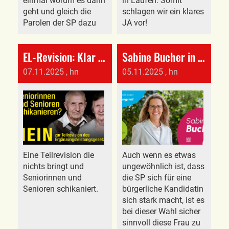
einmal worum es dann
in Laufen. Somit
geht und gleich die
schlagen wir ein klares
Parolen der SP dazu
JA vor!
EL-Revision: Klar NEIN
Sabine Bucher in die Regierung
07.11.2025
, hn
05.11.2025
, hn
Eine Teilrevision die
Auch wenn es etwas
nichts bringt und
ungewöhnlich ist, dass
Seniorinnen und
die SP sich für eine
Senioren schikaniert.
bürgerliche Kandidatin
sich stark macht, ist es
bei dieser Wahl sicher
sinnvoll diese Frau zu