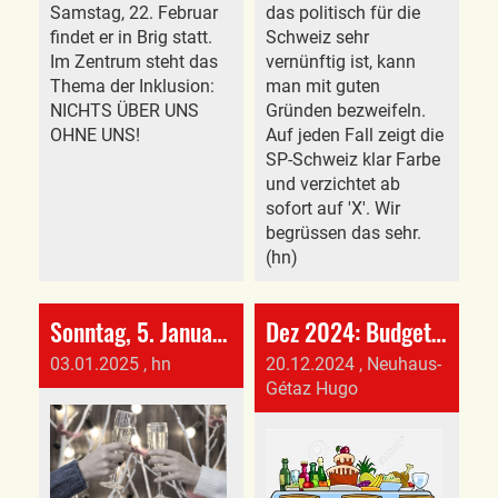
Samstag, 22. Februar
das politisch für die
findet er in Brig statt.
Schweiz sehr
Im Zentrum steht das
vernünftig ist, kann
Thema der Inklusion:
man mit guten
NICHTS ÜBER UNS
Gründen bezweifeln.
OHNE UNS!
Auf jeden Fall zeigt die
SP-Schweiz klar Farbe
und verzichtet ab
sofort auf 'X'. Wir
begrüssen das sehr.
(hn)
Sonntag, 5. Januar: Neujahrs-Apéro in der Aula Burggarten
Dez 2024: Budget-Gemeindeversammlung:
03.01.2025
, hn
20.12.2024
, Neuhaus-
Gétaz Hugo