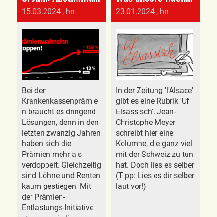
15.03.2024
, hn
23.01.2024
, hn
Bei den
In der Zeitung 'l'Alsace'
Krankenkassenprämie
gibt es eine Rubrik 'Uf
n braucht es dringend
Elsassisch'. Jean-
Lösungen, denn in den
Christophe Meyer
letzten zwanzig Jahren
schreibt hier eine
haben sich die
Kolumne, die ganz viel
Prämien mehr als
mit der Schweiz zu tun
verdoppelt. Gleichzeitig
hat. Doch lies es selber
sind Löhne und Renten
(Tipp: Lies es dir selber
kaum gestiegen. Mit
laut vor!)
der Prämien-
Entlastungs-Initiative