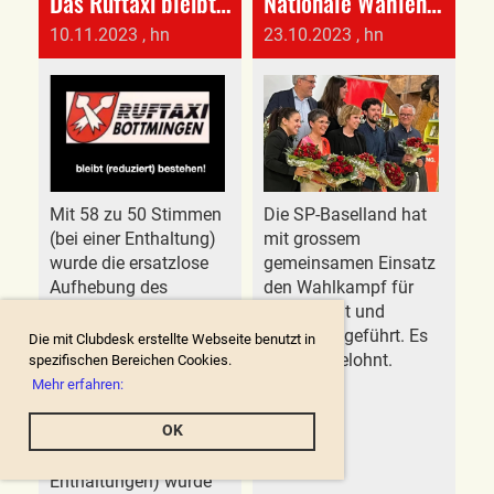
Das Ruftaxi bleibt in Bottmingen bestehen!
Nationale Wahlen: Die SP in Baselland war erneut erfolgreich!
10.11.2023
, hn
23.10.2023
, hn
Mit 58 zu 50 Stimmen
Die SP-Baselland hat
(bei einer Enthaltung)
mit grossem
wurde die ersatzlose
gemeinsamen Einsatz
Aufhebung des
den Wahlkampf für
bestehenden Ruftaxi-
Nationalrat und
Angebots per Ende
Ständerat geführt. Es
Die mit Clubdesk erstellte Webseite benutzt in
2023 abgelehnt
hat sich gelohnt.
spezifischen Bereichen Cookies.
(«Variante A»). Mit
Mehr erfahren:
grosser Mehrheit bei
OK
vier Gegenstimmen
(und acht
Enthaltungen) wurde