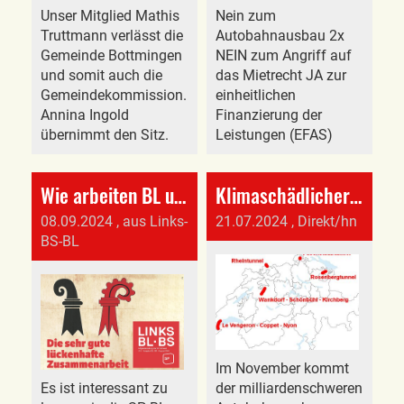
Unser Mitglied Mathis
Nein zum
Truttmann verlässt die
Autobahnausbau 2x
Gemeinde Bottmingen
NEIN zum Angriff auf
und somit auch die
das Mietrecht JA zur
Gemeindekommission.
einheitlichen
Annina Ingold
Finanzierung der
übernimmt den Sitz.
Leistungen (EFAS)
Wie arbeiten BL und BS zusammen?
Klimaschädlicher Autobahnausbau
08.09.2024
, aus Links-
21.07.2024
, Direkt/hn
BS-BL
Im November kommt
Es ist interessant zu
der milliardenschweren